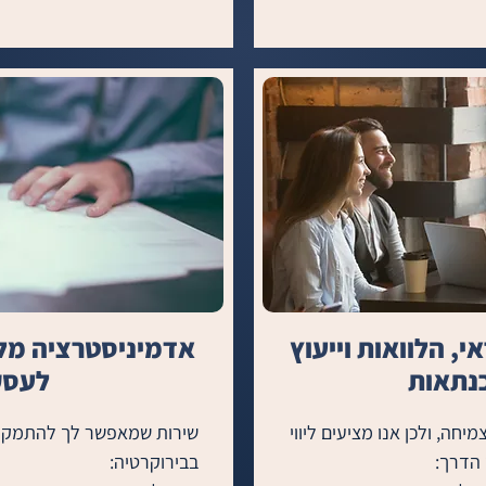
י
אי, הלוואות וייעוץ
אדמיניסטרציה מל
טעויות ויחסכו זמן וכסף
נתאות
לעסק
מימון נכון הוא מפתח לצמיחה, ולכן אנו מציעים ליווי 