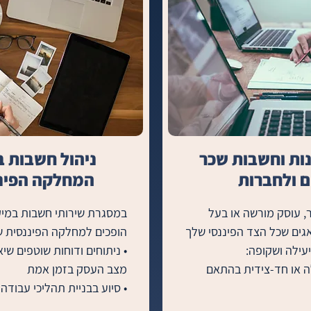
ות וחשבות שכר
ניהול חשבות ב
 ולחברות
המחלקה הפינ
בין אם את/ה עוסק פטור, עוסק מורשה או בעל 
חברה בע״מ,  אנחנו דואגים שכל הצד הפיננסי שלך 
• הנהלת חשבונות כפולה או חד-צידית בהתאם 
• הכנת שכר לעובדים – כולל תלושים, דיווחים 