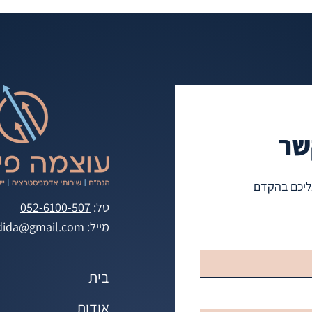
שר
אליכם בהקדם
טל:
052-6100-507
מייל:
edida@gmail.com
בית
אודות